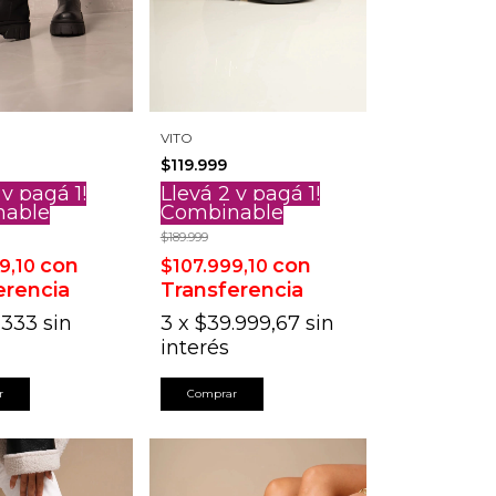
VITO
$119.999
Llevá 2 y pagá 1!
 y pagá 1!
Combinable
nable
$189.999
con
con
$107.999,10
9,10
Transferencia
erencia
3
x
$39.999,67
sin
.333
sin
interés
Comprar
r