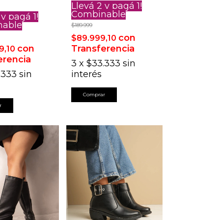
Llevá 2 y pagá 1!
Combinable
 y pagá 1!
nable
$189.999
con
$89.999,10
con
Transferencia
9,10
erencia
3
x
$33.333
sin
.333
sin
interés
Comprar
r