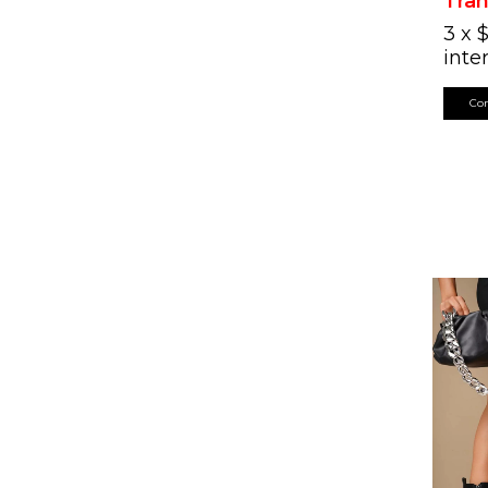
Tran
3
x
$
inte
Co