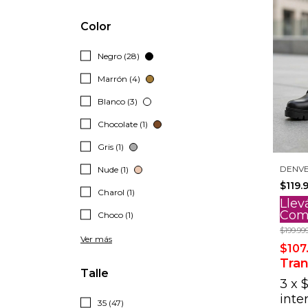
Color
Negro (28)
Marrón (4)
Blanco (3)
Chocolate (1)
Gris (1)
DENV
Nude (1)
$119.
Charol (1)
Llev
Com
Choco (1)
$199.99
Ver más
$107
Tran
Talle
3
x
$
inte
35 (47)