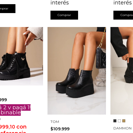
interés
interés
mprar
Comprar
Compra
999
á 2 y pagá 1!
binable
9
TOM
con
999,10
DAMMON
$109.999