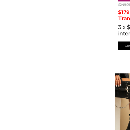
$249.9
$179
Tran
3
x
$
inte
Co