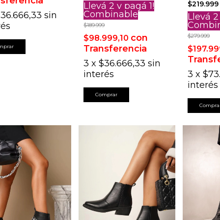
sferencia
$219.999
Llevá 2 y pagá 1!
Combinable
36.666,33
sin
Llevá 2
Combi
rés
$189.999
con
$279.999
$98.999,10
mprar
Transferencia
$197.99
Transf
3
x
$36.666,33
sin
interés
3
x
$73
interés
Comprar
Compra