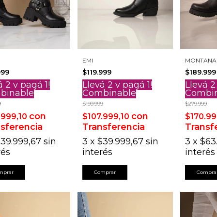
EMI
MONTANA
999
$119.999
$189.999
á 2 y pagá 1!
Llevá 2 y pagá 1!
Llevá 2
binable
Combinable
Combi
9
$199.999
$279.999
con
con
.999,10
$107.999,10
$170.99
sferencia
Transferencia
Transf
39.999,67
sin
3
x
$39.999,67
sin
3
x
$63
rés
interés
interés
mprar
Comprar
Compra