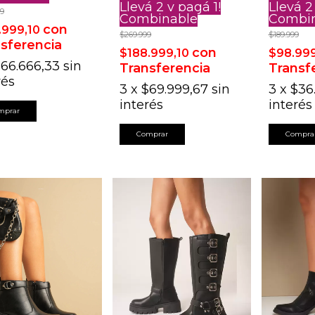
Llevá 2 y pagá 1!
Llevá 2
99
Combinable
Combi
con
.999,10
$269.999
$189.999
sferencia
con
$188.999,10
$98.99
66.666,33
sin
Transferencia
Transf
rés
3
x
$69.999,67
sin
3
x
$36
interés
interés
mprar
Comprar
Compra