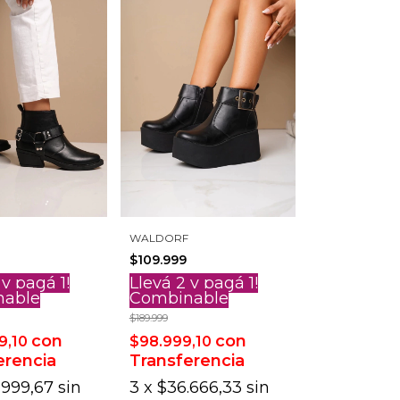
WALDORF
$109.999
 y pagá 1!
Llevá 2 y pagá 1!
nable
Combinable
$189.999
con
con
9,10
$98.999,10
erencia
Transferencia
.999,67
sin
3
x
$36.666,33
sin