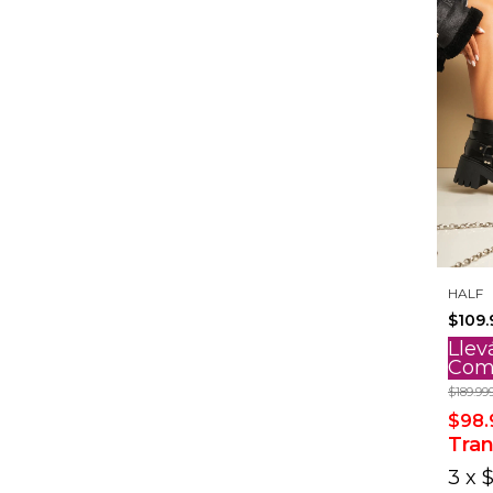
HALF
$109.
Llev
Com
$189.99
$98.
Tran
3
x
$