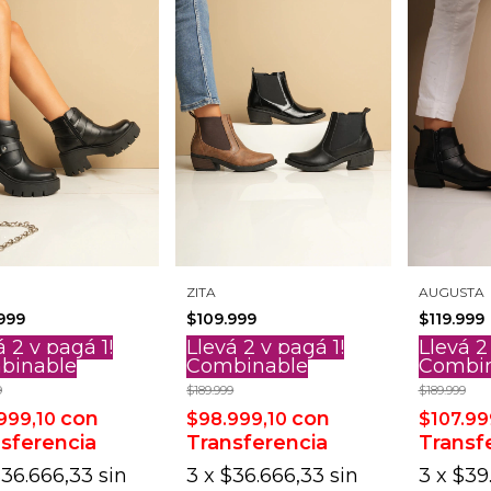
ZITA
AUGUSTA
999
$109.999
$119.999
á 2 y pagá 1!
Llevá 2 y pagá 1!
Llevá 2
binable
Combinable
Combi
9
$189.999
$189.999
con
con
999,10
$98.999,10
$107.99
sferencia
Transferencia
Transf
36.666,33
sin
3
x
$36.666,33
sin
3
x
$39