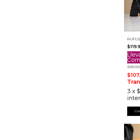
RUFUS
$119.
Llev
Com
$189.99
$107
Tran
3
x
$
inte
Co