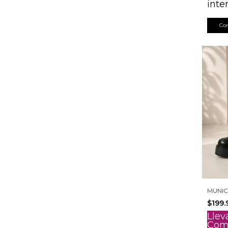
inte
Co
MUNI
$199.
Llev
Com