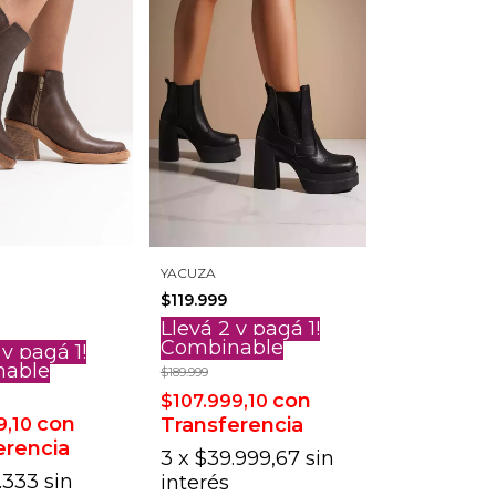
YACUZA
$119.999
Llevá 2 y pagá 1!
Combinable
 y pagá 1!
nable
$189.999
con
$107.999,10
con
Transferencia
9,10
erencia
3
x
$39.999,67
sin
.333
sin
interés