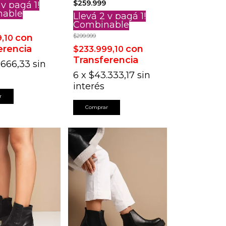
$259.999
 y pagá 1!
nable
Llevá 2 y pagá 1!
Combinable
con
$299.999
9,10
erencia
con
$233.999,10
Transferencia
.666,33
sin
6
x
$43.333,17
sin
interés
r
Comprar