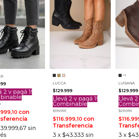
+1
ER
LUCCA
LUISANA
999
$129.999
$129.999
á 2 y pagá 1!
binable
Llevá 2 y pagá 1!
Llevá 2
Combinable
Combi
9
con
$199.999
$219.999
.999,10
sferencia
con
$116.999,10
$116.99
Transferencia
Transf
39.999,67
sin
rés
3
x
$43.333
sin
3
x
$43