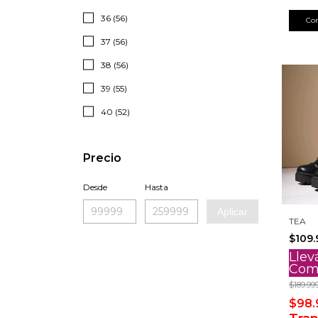
36 (56)
Co
37 (56)
38 (56)
39 (55)
40 (52)
Precio
Desde
Hasta
Aplicar
TEA
$109.
Llev
Com
$189.99
$98.