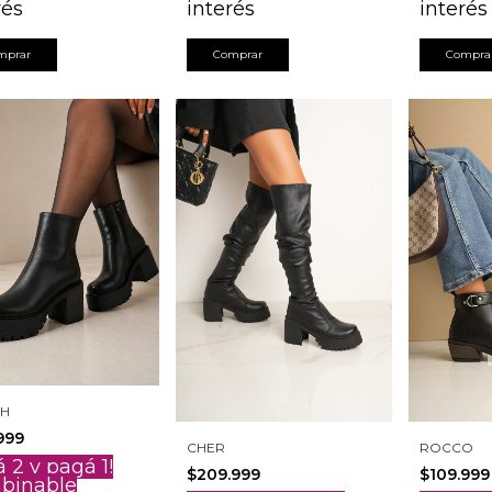
rés
interés
interés
mprar
Comprar
Compra
CH
999
CHER
ROCCO
á 2 y pagá 1!
$209.999
$109.999
binable