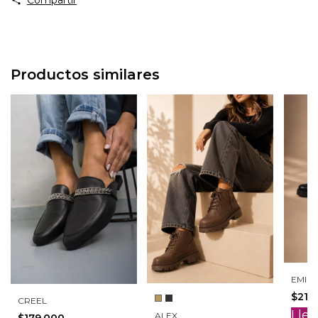
Productos similares
EMILI
$219
CREEL
Llev
ALEX
$179.000