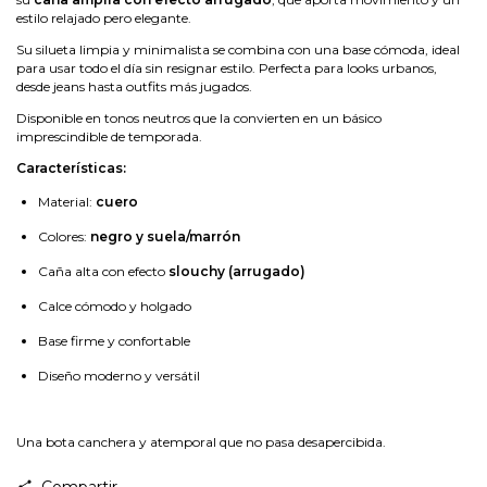
estilo relajado pero elegante.
Su silueta limpia y minimalista se combina con una base cómoda, ideal
para usar todo el día sin resignar estilo. Perfecta para looks urbanos,
desde jeans hasta outfits más jugados.
Disponible en tonos neutros que la convierten en un básico
imprescindible de temporada.
Características:
Material:
cuero
Colores:
negro y suela/marrón
Caña alta con efecto
slouchy (arrugado)
Calce cómodo y holgado
Base firme y confortable
Diseño moderno y versátil
Una bota canchera y atemporal que no pasa desapercibida.
Compartir