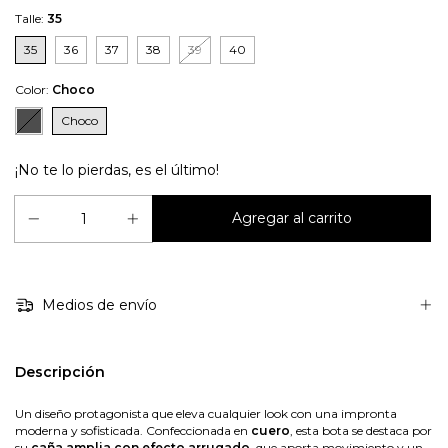
Talle:
35
35
36
37
38
39
40
Color:
Choco
Choco
¡No te lo pierdas, es el último!
Medios de envío
Descripción
Un diseño protagonista que eleva cualquier look con una impronta
moderna y sofisticada. Confeccionada en
cuero
, esta bota se destaca por
su
caña amplia con efecto arrugado
, que aporta movimiento y un