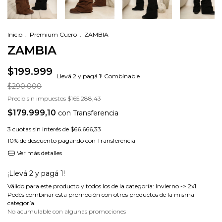
Inicio
.
Premium Cuero
.
ZAMBIA
ZAMBIA
$199.999
Llevá 2 y pagá 1! Combinable
$290.000
Precio sin impuestos
$165.288,43
$179.999,10
con
Transferencia
3
cuotas sin interés de
$66.666,33
10% de descuento
pagando con Transferencia
Ver más detalles
¡Llevá 2 y pagá 1!
Válido para este producto y todos los de la categoría: Invierno -> 2x1.
Podés combinar esta promoción con otros productos de la misma
categoría.
No acumulable con algunas promociones