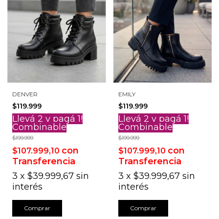
DENVER
EMILY
$119.999
$119.999
Llevá 2 y pagá 1!
Llevá 2 y pagá 1!
Combinable
Combinable
$199.999
$199.999
con
con
$107.999,10
$107.999,10
Transferencia
Transferencia
3
x
$39.999,67
sin
3
x
$39.999,67
sin
interés
interés
Comprar
Comprar