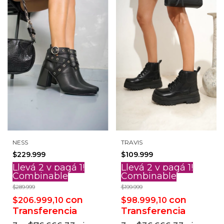
NESS
TRAVIS
$229.999
$109.999
Llevá 2 y pagá 1!
Llevá 2 y pagá 1!
Combinable
Combinable
$289.999
$199.999
con
con
$206.999,10
$98.999,10
Transferencia
Transferencia