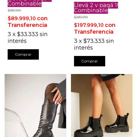
Combinable
Llevá 2 y pagá 1!
Combinable
$189.999
con
$289.999
$89.999,10
Transferencia
con
$197.999,10
Transferencia
3
x
$33.333
sin
interés
3
x
$73.333
sin
interés
Comprar
Comprar