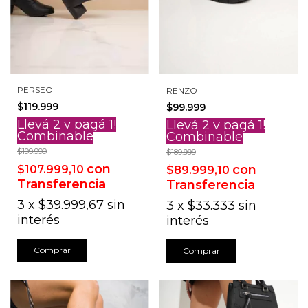
PERSEO
RENZO
$119.999
$99.999
Llevá 2 y pagá 1!
Llevá 2 y pagá 1!
Combinable
Combinable
$199.999
$189.999
con
con
$107.999,10
$89.999,10
Transferencia
Transferencia
3
x
$39.999,67
sin
3
x
$33.333
sin
interés
interés
Comprar
Comprar