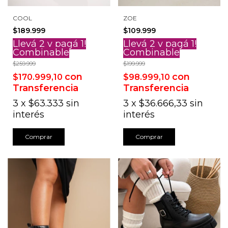
COOL
ZOE
$189.999
$109.999
Llevá 2 y pagá 1!
Llevá 2 y pagá 1!
Combinable
Combinable
$259.999
$199.999
con
con
$170.999,10
$98.999,10
Transferencia
Transferencia
3
x
$63.333
sin
3
x
$36.666,33
sin
interés
interés
Comprar
Comprar