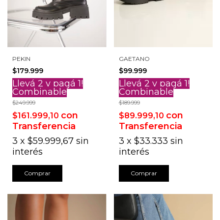
PEKIN
GAETANO
$179.999
$99.999
Llevá 2 y pagá 1!
Llevá 2 y pagá 1!
Combinable
Combinable
$249.999
$189.999
con
con
$161.999,10
$89.999,10
Transferencia
Transferencia
3
x
$59.999,67
sin
3
x
$33.333
sin
interés
interés
Comprar
Comprar