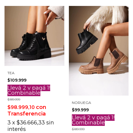
TEA
$109.999
Llevá 2 y pagá 1!
Combinable
$189.999
NORUEGA
con
$98.999,10
$99.999
Transferencia
Llevá 2 y pagá 1!
3
x
$36.666,33
sin
Combinable
interés
$189.999