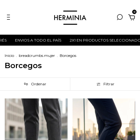
0
 TODO EL PAÍS
2X1 EN PRODUCTOS SELECCIONADOS
HASTA 6 C
Inicio
.
breadcrumbs.mujer
.
Borcegos
Borcegos
Ordenar
Filtrar