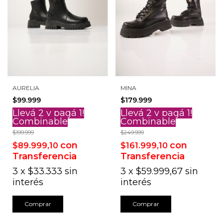
AURELIA
MINA
$99.999
$179.999
Llevá 2 y pagá 1!
Llevá 2 y pagá 1!
Combinable
Combinable
$199.999
$249.999
con
con
$89.999,10
$161.999,10
Transferencia
Transferencia
3
x
$33.333
sin
3
x
$59.999,67
sin
interés
interés
Comprar
Comprar