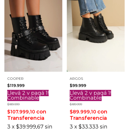
COOPER
ARGOS
$119.999
$99.999
Llevá 2 y pagá 1!
Llevá 2 y pagá 1!
Combinable
Combinable
$189.999
$189.999
con
con
$107.999,10
$89.999,10
Transferencia
Transferencia
3
x
$39.999,67
sin
3
x
$33.333
sin