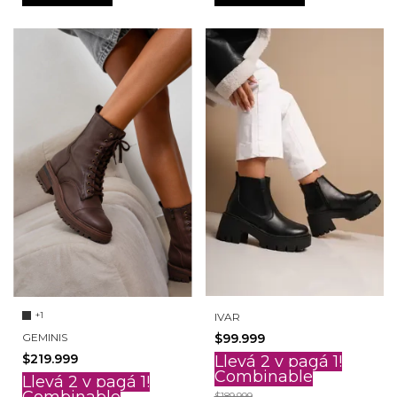
+1
IVAR
GEMINIS
$99.999
$219.999
Llevá 2 y pagá 1!
Combinable
Llevá 2 y pagá 1!
Combinable
$189.999