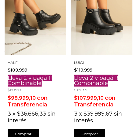
HALF
LUIGI
$109.999
$119.999
Llevá 2 y pagá 1!
Llevá 2 y pagá 1!
Combinable
Combinable
$189.999
$189.999
con
con
$98.999,10
$107.999,10
Transferencia
Transferencia
3
x
$36.666,33
sin
3
x
$39.999,67
sin
interés
interés
Comprar
Comprar