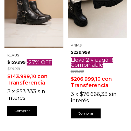
ARIAS
$229.999
KLAUS
Llevá 2 y pagá 1!
-
27
%
OFF
$159.999
Combinable
$219.999
$399.999
con
$143.999,10
con
$206.999,10
Transferencia
Transferencia
3
x
$53.333
sin
3
x
$76.666,33
sin
interés
interés
Comprar
Comprar