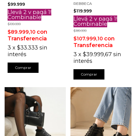
REBBECA
$99.999
$119.999
Llevá 2 y pagá 1!
Combinable
Llevá 2 y pagá 1!
Combinable
$199.999
$189.999
con
$89.999,10
con
Transferencia
$107.999,10
Transferencia
3
x
$33.333
sin
3
x
$39.999,67
sin
interés
interés
Comprar
Comprar