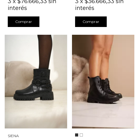
3
x
$76.666,33
sin
3
x
$36.666,33
sin
interés
interés
Comprar
Comprar
SIENA