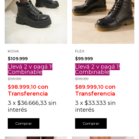
KOVA
FLEX
$109.999
$99.999
Llevá 2 y pagá 1!
Llevá 2 y pagá 1!
Combinable
Combinable
$199.999
$199.999
con
con
$98.999,10
$89.999,10
Transferencia
Transferencia
3
x
$36.666,33
sin
3
x
$33.333
sin
interés
interés
Comprar
Comprar