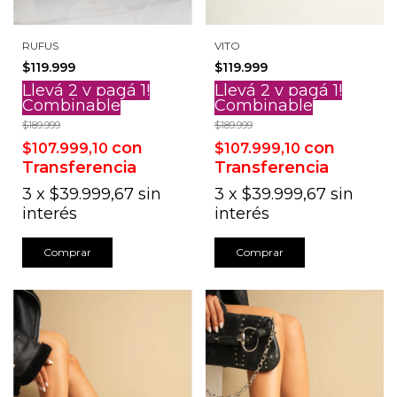
RUFUS
VITO
$119.999
$119.999
Llevá 2 y pagá 1!
Llevá 2 y pagá 1!
Combinable
Combinable
$189.999
$189.999
con
con
$107.999,10
$107.999,10
Transferencia
Transferencia
3
x
$39.999,67
sin
3
x
$39.999,67
sin
interés
interés
Comprar
Comprar