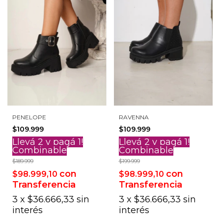
PENELOPE
RAVENNA
$109.999
$109.999
Llevá 2 y pagá 1!
Llevá 2 y pagá 1!
Combinable
Combinable
$189.999
$199.999
con
con
$98.999,10
$98.999,10
Transferencia
Transferencia
3
x
$36.666,33
sin
3
x
$36.666,33
sin
interés
interés