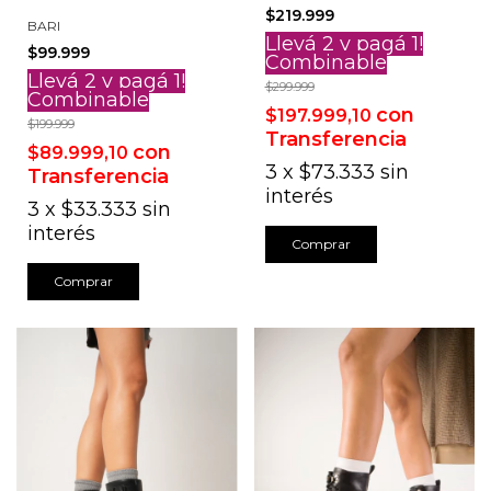
$219.999
BARI
Llevá 2 y pagá 1!
$99.999
Combinable
Llevá 2 y pagá 1!
$299.999
Combinable
con
$197.999,10
$199.999
Transferencia
con
$89.999,10
3
x
$73.333
sin
Transferencia
interés
3
x
$33.333
sin
interés
Comprar
Comprar