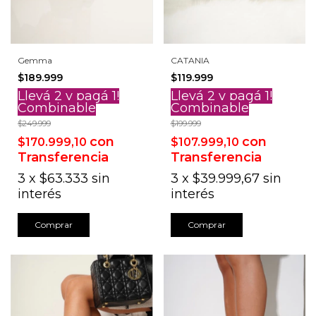
Gemma
CATANIA
$189.999
$119.999
Llevá 2 y pagá 1!
Llevá 2 y pagá 1!
Combinable
Combinable
$249.999
$199.999
con
con
$170.999,10
$107.999,10
Transferencia
Transferencia
3
x
$63.333
sin
3
x
$39.999,67
sin
interés
interés
Comprar
Comprar