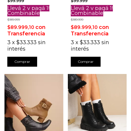
$99.999
$99.999
Llevá 2 y pagá 1!
Llevá 2 y pagá 1!
Combinable
Combinable
$189.999
$189.999
con
con
$89.999,10
$89.999,10
Transferencia
Transferencia
3
x
$33.333
sin
3
x
$33.333
sin
interés
interés
Comprar
Comprar