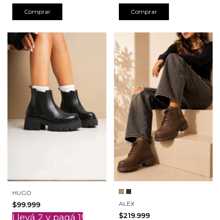
Comprar
Comprar
HUGO
ALEX
$99.999
$219.999
Llevá 2 y pagá 1!