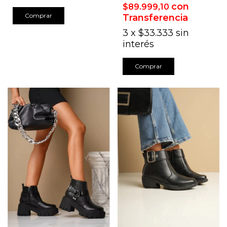
con
$89.999,10
Comprar
Transferencia
3
x
$33.333
sin
interés
Comprar