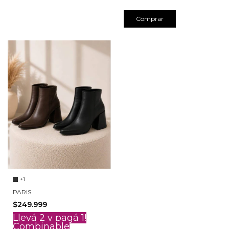
Comprar
+1
PARIS
$249.999
Llevá 2 y pagá 1!
Combinable