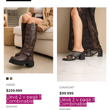
HARD
DIAMONT
$259.999
$99.999
Llevá 2 y pagá 1!
Llevá 2 y pagá 1!
Combinable
Combinable
$299.999
$269.999