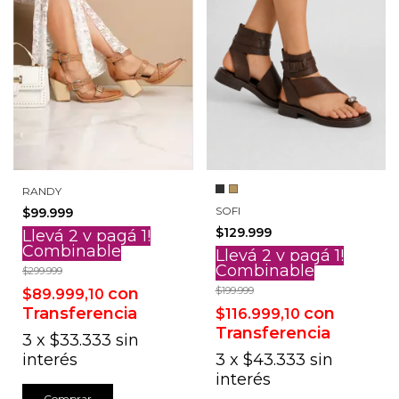
RANDY
SOFI
$99.999
$129.999
Llevá 2 y pagá 1!
Combinable
Llevá 2 y pagá 1!
Combinable
$299.999
con
$199.999
$89.999,10
Transferencia
con
$116.999,10
Transferencia
3
x
$33.333
sin
interés
3
x
$43.333
sin
interés
Comprar