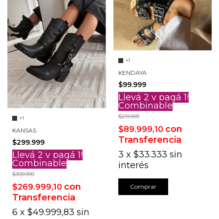
+1
KENDAYA
$99.999
Llevá 2 y pagá 1!
Combinable
$219.999
+1
con
$89.999,10
KANSAS
Transferencia
$299.999
3
x
$33.333
sin
Llevá 2 y pagá 1!
Combinable
interés
$399.999
con
$269.999,10
Comprar
Transferencia
6
x
$49.999,83
sin