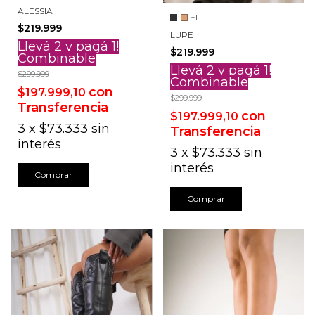
ALESSIA
+1
$219.999
LUPE
Llevá 2 y pagá 1!
$219.999
Combinable
Llevá 2 y pagá 1!
$299.999
Combinable
con
$197.999,10
$299.999
Transferencia
con
$197.999,10
3
x
$73.333
sin
Transferencia
interés
3
x
$73.333
sin
interés
Comprar
Comprar