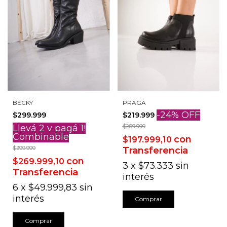
BECKY
PRAGA
-
24
%
OFF
$299.999
$219.999
Llevá 2 y pagá 1!
$289.999
Combinable
con
$197.999,10
$399.999
Transferencia
con
$269.999,10
3
x
$73.333
sin
Transferencia
interés
6
x
$49.999,83
sin
interés
Comprar
Comprar