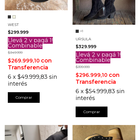
WEST
+1
$299.999
URSULA
Llevá 2 y pagá 1!
Combinable
$329.999
$349.999
Llevá 2 y pagá 1!
Combinable
con
$269.999,10
Transferencia
$399.999
con
$296.999,10
6
x
$49.999,83
sin
Transferencia
interés
6
x
$54.999,83
sin
interés
Comprar
Comprar