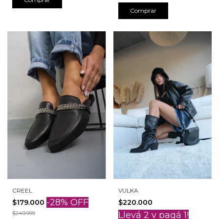
Comprar
VULKA
CREEL
-
28
%
OFF
$220.000
$179.000
Llevá 2 y pagá 1!
$249.999