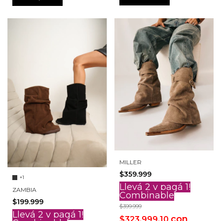
MILLER
$359.999
+1
Llevá 2 y pagá 1!
ZAMBIA
Combinable
$199.999
$399.999
Llevá 2 y pagá 1!
con
$323.999,10