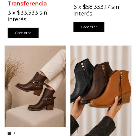
Transferencia
6
x
$58.333,17
sin
3
x
$33.333
sin
interés
interés
Comprar
Comprar
+1