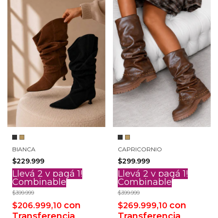
BIANCA
CAPRICORNIO
$229.999
$299.999
Llevá 2 y pagá 1!
Llevá 2 y pagá 1!
Combinable
Combinable
$399.999
$399.999
con
con
$206.999,10
$269.999,10
Transferencia
Transferencia