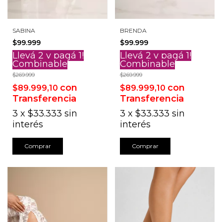
SABINA
BRENDA
$99.999
$99.999
Llevá 2 y pagá 1!
Llevá 2 y pagá 1!
Combinable
Combinable
$269.999
$269.999
con
con
$89.999,10
$89.999,10
Transferencia
Transferencia
3
x
$33.333
sin
3
x
$33.333
sin
interés
interés
Comprar
Comprar