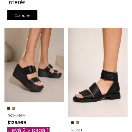
interés
Comprar
ROMANIA
$129.999
Llevá 2 y pagá 1!
MUSH