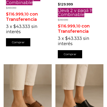
Combinable
$129.999
$199.999
Llevá 2 y pagá 1!
con
$116.999,10
Combinable
Transferencia
$199.999
con
3
x
$43.333
sin
$116.999,10
Transferencia
interés
3
x
$43.333
sin
Comprar
interés
Comprar