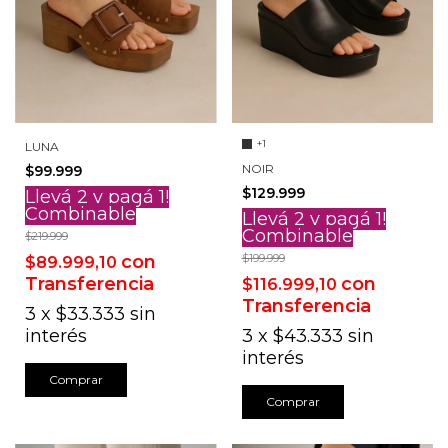
+1
LUNA
NOIR
$99.999
$129.999
Llevá 2 y pagá 1!
Combinable
Llevá 2 y pagá 1!
Combinable
$219.999
con
$199.999
$89.999,10
Transferencia
con
$116.999,10
Transferencia
3
x
$33.333
sin
interés
3
x
$43.333
sin
interés
Comprar
Comprar