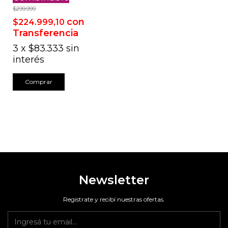
$299.999
con
$224.999,10
Transferencia
3
x
$83.333
sin
interés
Comprar
Newsletter
Registrate y recibí nuestras ofertas.