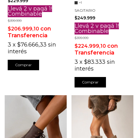
$229.999
+1
Llevá 2 y pagá 1!
SAGITARIO
Combinable
$249.999
$399.999
Llevá 2 y pagá 1!
con
$206.999,10
Combinable
Transferencia
$399.999
3
x
$76.666,33
sin
con
$224.999,10
interés
Transferencia
3
x
$83.333
sin
Comprar
interés
Comprar