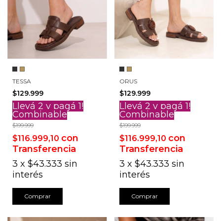
TESSA
ORUS
$129.999
$129.999
Llevá 2 y pagá 1!
Llevá 2 y pagá 1!
Combinable
Combinable
$199.999
$199.999
con
con
$116.999,10
$116.999,10
Transferencia
Transferencia
3
x
$43.333
sin
3
x
$43.333
sin
interés
interés
Comprar
Comprar