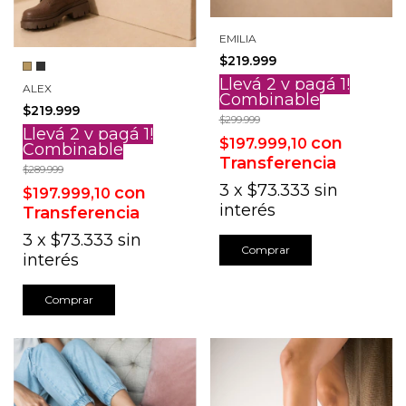
EMILIA
$219.999
Llevá 2 y pagá 1!
ALEX
Combinable
$219.999
$299.999
Llevá 2 y pagá 1!
con
$197.999,10
Combinable
Transferencia
$289.999
3
x
$73.333
sin
con
$197.999,10
interés
Transferencia
3
x
$73.333
sin
Comprar
interés
Comprar