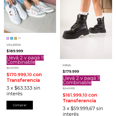
+1
VALKIRIA
$189.999
Llevá 2 y pagá 1!
Combinable
MINA
$249.999
$179.999
con
$170.999,10
Llevá 2 y pagá 1!
Transferencia
Combinable
3
x
$63.333
sin
$249.999
interés
con
$161.999,10
Transferencia
Comprar
3
x
$59.999,67
sin
interés