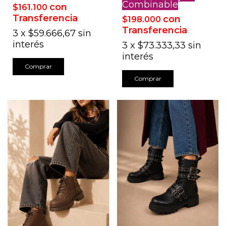
Combinable
con
$161.100
Transferencia
con
$198.000
Transferencia
3
x
$59.666,67
sin
interés
3
x
$73.333,33
sin
interés
Comprar
Comprar