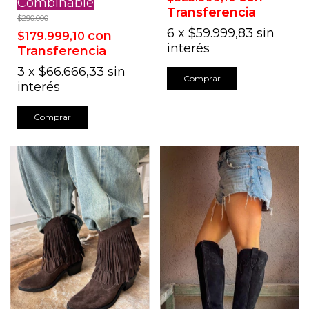
Combinable
Transferencia
$290.000
6
x
$59.999,83
sin
con
$179.999,10
interés
Transferencia
3
x
$66.666,33
sin
Comprar
interés
Comprar