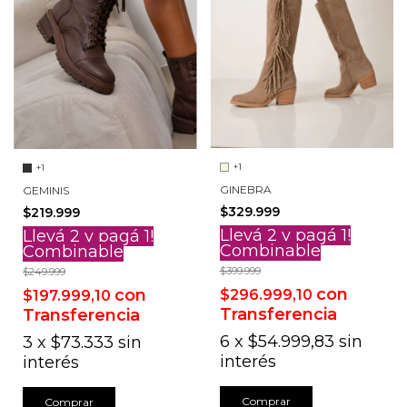
+1
+1
GINEBRA
GEMINIS
$329.999
$219.999
Llevá 2 y pagá 1!
Llevá 2 y pagá 1!
Combinable
Combinable
$399.999
$249.999
con
con
$296.999,10
$197.999,10
Transferencia
Transferencia
6
x
$54.999,83
sin
3
x
$73.333
sin
interés
interés
Comprar
Comprar